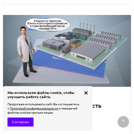
Мы используем файлы cookie, чтобы
Видео
улучшить работу сайта.
10 роликов
«
Промышленность
Продолжая использовать сайт, Вы соглашаетесь
с
Политикой конфиденциальности
и передачей
Москвы»
файлов cookies третьим лицам.
Согласен
#инфографика