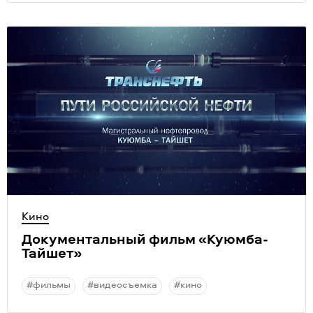
Кино
Документальный фильм
«
Куюмба-
Тайшет»
#фильмы
#видеосъемка
#кино