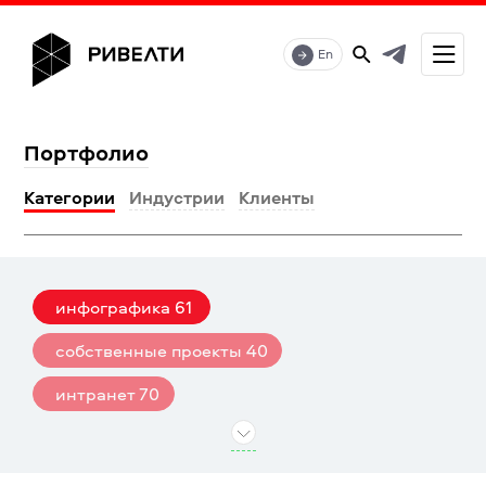
En
Портфолио
Категории
Индустрии
Клиенты
инфографика
61
собственные проекты
40
интранет
70
цифровой опыт сотрудника
7
внутренние коммуникации
11