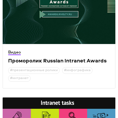
Видео
Проморолик Russian Intranet Awards
#презентационные ролики
#инфографика
#интранет