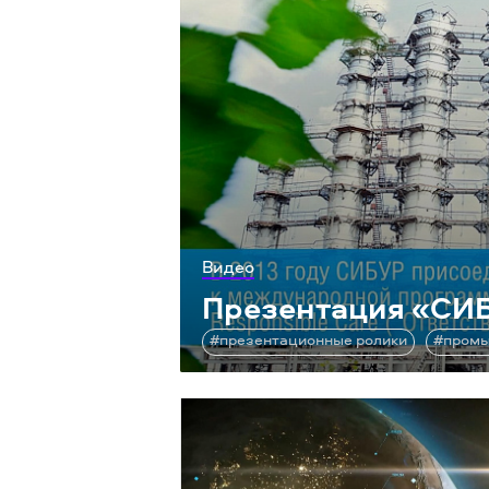
Видео
Презентация
«
СИБ
#презентационные ролики
#промы