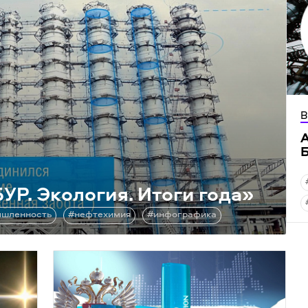
В
УР. Экология. Итоги года»
шленность
#нефтехимия
#инфографика