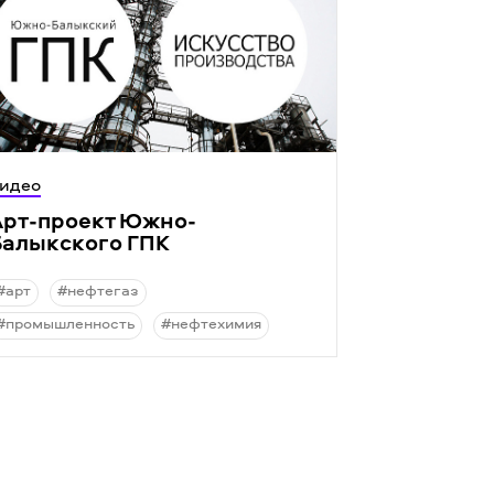
идео
Арт-проект Южно-
Балыкского ГПК
#арт
#нефтегаз
#промышленность
#нефтехимия