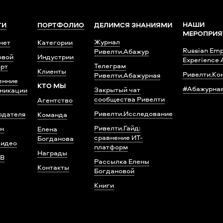
НАШИ
ГИ
ПОРТФОЛИО
ДЕЛИМСЯ ЗНАНИЯМИ
МЕРОПРИЯ
Журнал
нет
Категории
Russian Emp
Ривелти.Абажур
овой
Индустрии
Experience
Телеграм
рт
Клиенты
Ривелти.Ко
Ривелти.Абажурная
енние
КТО МЫ
#Абажурна
Закрытый чат
никации
сообщества Ривелти
Агентство
Ривелти.Исследование
одателя
Команда
Ривелти.Гайд:
н
Елена
сравнение ИТ-
Богданова
видео
платформ
Награды
ТВ
Рассылка Елены
Контакты
Богдановой
Книги