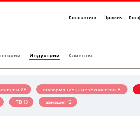
Консалтинг
Премия
Кон
тегории
Индустрии
Клиенты
финансы
26
информационные технологии
8
ТВ
13
авиация
12