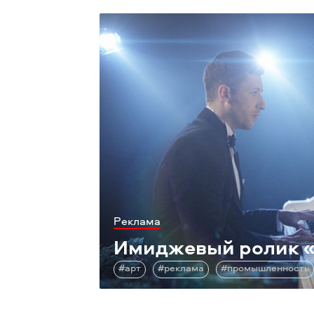
Реклама
Имиджевый ролик
#арт
#реклама
#промышленность