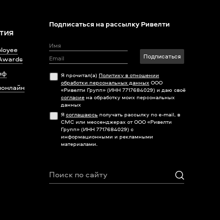
Подписаться на рассылку Ривелти
ТИЯ
loyee
Подписаться
 Awards
нф
Я прочитал(а)
Политику в отношении
обработки персональных данных
ООО
яонлайн
«Ривелти Групп» (ИНН 7717684029) и даю своё
согласие
на обработку моих персональных
данных
Я
соглашаюсь
получать рассылку по e-mail, в
СМС или мессенджерах от ООО «Ривелти
Групп» (ИНН 7717684029) с
информационными и рекламными
материалами.