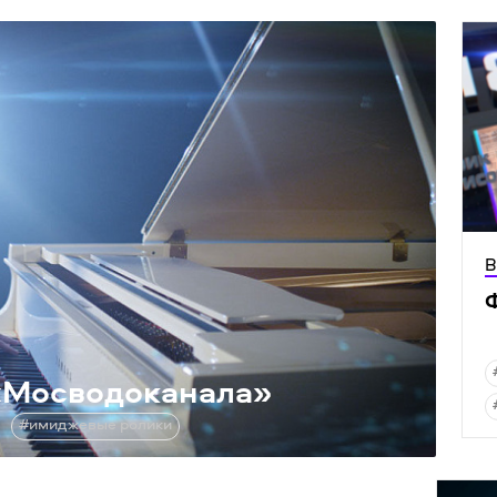
В
«
Мосводоканала»
#имиджевые ролики