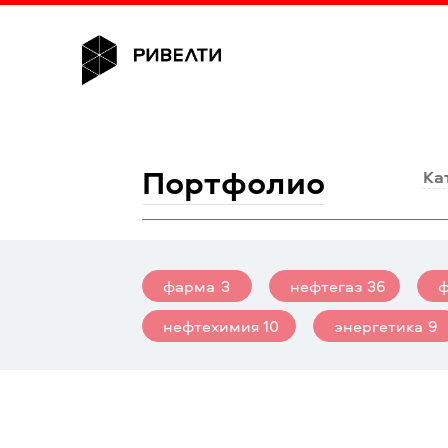
Портфолио
Ка
фарма
3
нефтегаз
36
нефтехимия
10
энергетика
9