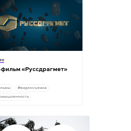
ео
-фильм
«
Руссдрагмет»
ильмы
#видеосъемка
омышленность