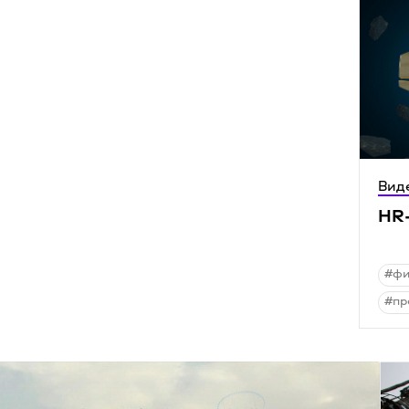
Вид
HR
#ф
#пр