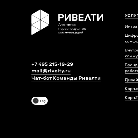
УСЛУ
Интра
Цифр
комфо
Внутр
комму
+7 495 215-19-29
Бренд
mail@rivelty.ru
работ
Чат-бот Команды Ривелти
Дизай
Корп.
Корп.
Eng