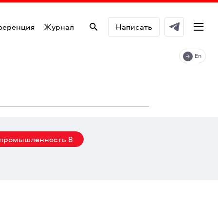
ференция
Журнал
Написать
En
промышленность
8