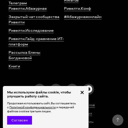
Телеграм
Ривелти.Абажурная
Ривелти.Конф
Закрытый чат сообщества
#Абажурнаяонлайн
Ривелти
Ривелти.Исследование
Ривелти.Гайд: сравнение ИТ-
платформ
Рассылка Елены
Богдановой
Книги
Мы используем файлы cookie, чтобы
улучшить работу сайта.
Продолжая использовать сайт, Вы соглашаетесь
Правила использования материалов
с
Политикой конфиденциальности
и передачей
файлов cookies третьим лицам.
Обработка персональных данных
Согласен
© 2010–2026 ООО «Ривелти Групп»