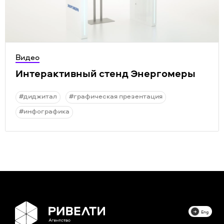
Видео
Интерактивный стенд Энергомеры
#диджитал
#графическая презентация
#инфографика
Eng