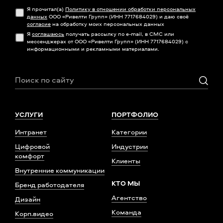
Я прочитал(а)
Политику в отношении обработки персональных
данных
ООО «Ривелти Групп» (ИНН 7717684029) и даю своё
согласие
на обработку моих персональных данных
Я
соглашаюсь
получать рассылку по e-mail, в СМС или
мессенджерах от ООО «Ривелти Групп» (ИНН 7717684029) с
информационными и рекламными материалами.
УСЛУГИ
ПОРТФОЛИО
Интранет
Категории
Цифровой
Индустрии
комфорт
Клиенты
Внутренние коммуникации
КТО МЫ
Бренд работодателя
Агентство
Дизайн
Команда
Корп.видео