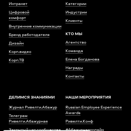
Интранет
Категории
Цифровой
Индустрии
комфорт
Клиенты
Внутренние коммуникации
КТО МЫ
Бренд работодателя
Агентство
Дизайн
Команда
Корп.видео
Елена Богданова
Корп.ТВ
Награды
Контакты
ДЕЛИМСЯ ЗНАНИЯМИ
НАШИ МЕРОПРИЯТИЯ
Журнал Ривелти.Абажур
Russian Employee Experience
Awards
Телеграм
Ривелти.Абажурная
Ривелти.Конф
Закрытый чат сообщества
#Абажурнаяонлайн