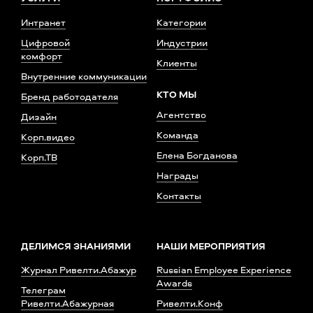
Интранет
Категории
Цифровой
Индустрии
комфорт
Клиенты
Внутренние коммуникации
КТО МЫ
Бренд работодателя
Агентство
Дизайн
Команда
Корп.видео
Елена Богданова
Корп.ТВ
Награды
Контакты
ДЕЛИМСЯ ЗНАНИЯМИ
НАШИ МЕРОПРИЯТИЯ
Журнал Ривелти.Абажур
Russian Employee Experience
Awards
Телеграм
Ривелти.Абажурная
Ривелти.Конф