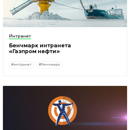
Интранет
Бенчмарк интранета
«Газпром нефти»
#интранет
#бенчмарк