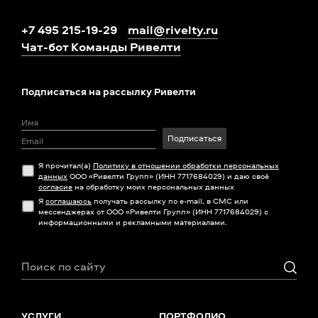
+7 495 215-19-29
mail@rivelty.ru
Чат-бот Команды Ривелти
Подписаться на рассылку Ривелти
Подписаться
Я прочитал(а)
Политику в отношении обработки персональных
данных
ООО «Ривелти Групп» (ИНН 7717684029) и даю своё
согласие
на обработку моих персональных данных
Я
соглашаюсь
получать рассылку по e-mail, в СМС или
мессенджерах от ООО «Ривелти Групп» (ИНН 7717684029) с
информационными и рекламными материалами.
УСЛУГИ
ПОРТФОЛИО