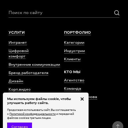
УСЛУГИ
ПОРТФОЛИО
Интранет
Категории
Цифровой
Индустрии
комфорт
Клиенты
Внутренние коммуникации
КТО МЫ
Бренд работодателя
Агентство
Дизайн
Команда
Корп.видео
Елена Богданова
Корп.ТВ
Мы используем файлы cookie, чтобы
улучшить работу сайта.
Награды
Продолжая использовать сайт, Вы соглашаетесь
Контакты
с
Политикой конфиденциальности
и передачей
файлов cookies третьим лицам.
Согласен