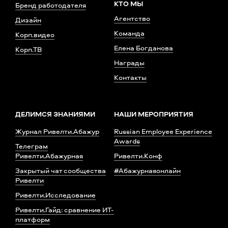
КТО МЫ
Бренд работодателя
Агентство
Дизайн
Команда
Корп.видео
Елена Богданова
Корп.ТВ
Награды
Контакты
ДЕЛИМСЯ ЗНАНИЯМИ
НАШИ МЕРОПРИЯТИЯ
Журнал Ривелти.Абажур
Russian Employee Experience
Awards
Телеграм
Ривелти.Абажурная
Ривелти.Конф
Закрытый чат сообщества
#Абажурнаяонлайн
Ривелти
Ривелти.Исследование
Ривелти.Гайд: сравнение ИТ-
платформ