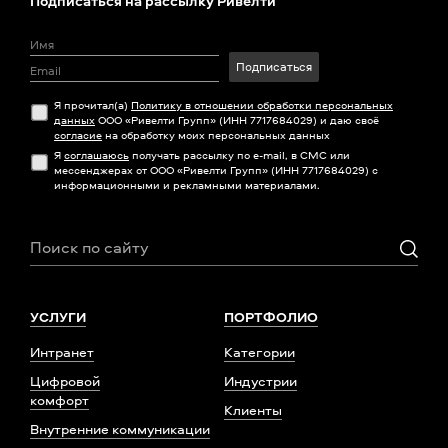
Подписаться на рассылку Ривелти
Подписаться
Я прочитал(а)
Политику в отношении обработки персональных
данных
ООО «Ривелти Групп» (ИНН 7717684029) и даю своё
согласие
на обработку моих персональных данных
Я
соглашаюсь
получать рассылку по e-mail, в СМС или
мессенджерах от ООО «Ривелти Групп» (ИНН 7717684029) с
информационными и рекламными материалами.
УСЛУГИ
ПОРТФОЛИО
Интранет
Категории
Цифровой
Индустрии
комфорт
Клиенты
Внутренние коммуникации