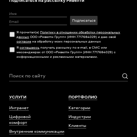
Подписаться на рассылку Ривелти
Подписаться
Я прочитал(а)
Политику в отношении обработки персональных
данных
ООО «Ривелти Групп» (ИНН 7717684029) и даю своё
согласие
на обработку моих персональных данных
Я
соглашаюсь
получать рассылку по e-mail, в СМС или
мессенджерах от ООО «Ривелти Групп» (ИНН 7717684029) с
информационными и рекламными материалами.
УСЛУГИ
ПОРТФОЛИО
Интранет
Категории
Цифровой
Индустрии
комфорт
Клиенты
Внутренние коммуникации