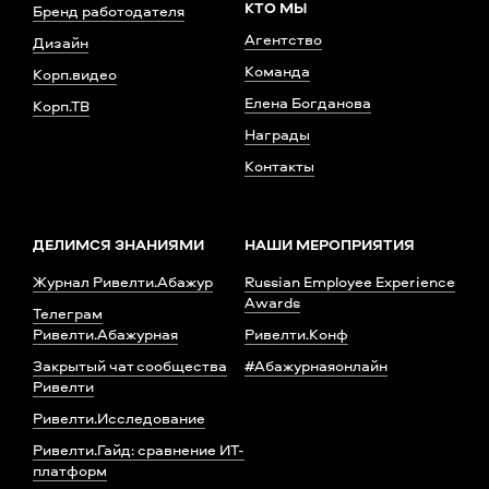
КТО МЫ
Бренд работодателя
Агентство
Дизайн
Команда
Корп.видео
Елена Богданова
Корп.ТВ
Награды
Контакты
ДЕЛИМСЯ ЗНАНИЯМИ
НАШИ МЕРОПРИЯТИЯ
Журнал Ривелти.Абажур
Russian Employee Experience
Awards
Телеграм
Ривелти.Абажурная
Ривелти.Конф
Закрытый чат сообщества
#Абажурнаяонлайн
Ривелти
Ривелти.Исследование
Ривелти.Гайд: сравнение ИТ-
платформ