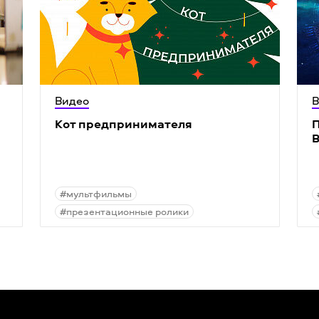
Видео
В
Кот предпринимателя
П
#мультфильмы
#презентационные ролики