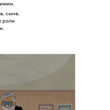
химии.
а, сына,
о роли
и.