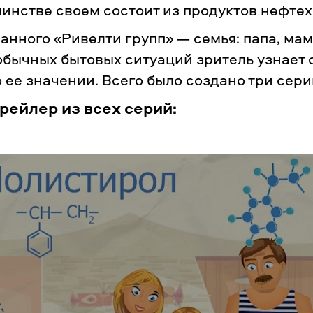
инстве своем состоит из продуктов нефте
анного «Ривелти групп» — семья: папа, мам
обычных бытовых ситуаций зритель узнает 
 ее значении. Всего было создано три сери
ейлер из всех серий: