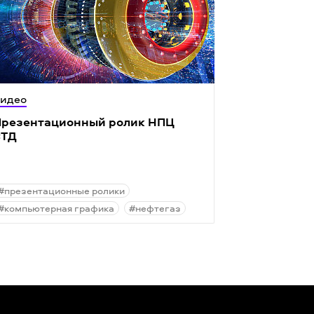
идео
резентационный ролик НПЦ
ВТД
#презентационные ролики
#компьютерная графика
#нефтегаз