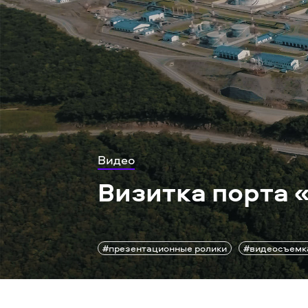
Видео
Визитка порта 
#презентационные ролики
#видеосъемк