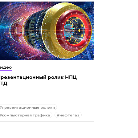
идео
резентационный ролик НПЦ
ВТД
#презентационные ролики
#компьютерная графика
#нефтегаз