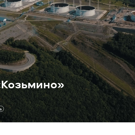
«Козьмино»
а