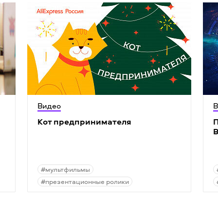
Видео
В
Кот предпринимателя
П
#мультфильмы
#презентационные ролики