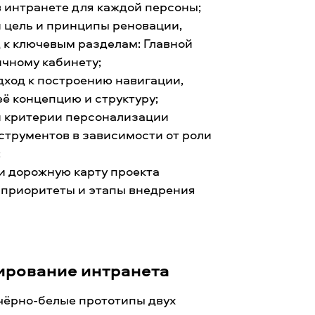
в интранете для каждой персоны;
 цель и принципы реновации,
 к ключевым разделам: Главной
ичному кабинету;
дход к построению навигации,
ё концепцию и структуру;
 критерии персонализации
струментов в зависимости от роли
;
и дорожную карту проекта
 приоритеты и этапы внедрения
ирование интранета
чёрно-белые прототипы двух