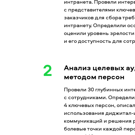
интранета. Провели интер
с представителями ключе
заказчиков для сбора тре
интранету. Определили ос
оценили уровень зрелости
и его доступность для сот
2
Анализ целевых а
методом персон
Провели 30 глубинных ин
с сотрудниками. Определи
4 ключевых персон, описа
использования диджитал-
коммуникаций и решения р
болевые точки каждой пер