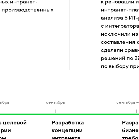
ных интранет-
к реновации 
в производственных
интранет-пла
анализа 5 ИТ
с интегратора
исключили из
составления 
сделали срав
решений по 2
по выбору пр
тябрь
сентябрь
сентябрь –
з целевой
Разработка
Разра
ории
концепции
бизне
ом
интранета
требо