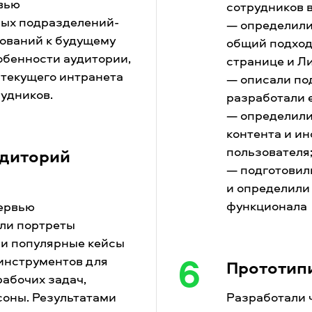
вью
сотрудников 
вых подразделений-
— определили
бований к будущему
общий подход
обенности аудитории,
странице и Л
 текущего интранета
— описали по
рудников.
разработали е
— определили
контента и ин
пользователя
удиторий
— подготовил
и определили
функционала
тервью
ли портреты
ли популярные кейсы
6
инструментов для
Прототип
абочих задач,
соны. Результатами
Разработали 