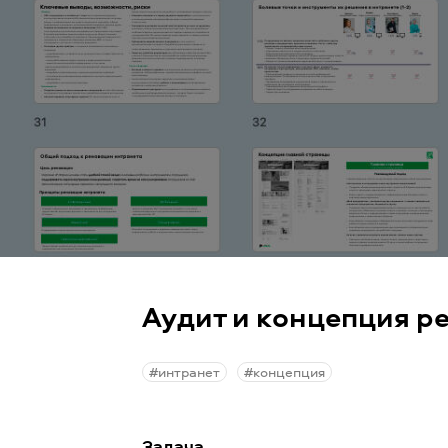
Аудит и концепция р
#интранет
#концепция
Задача