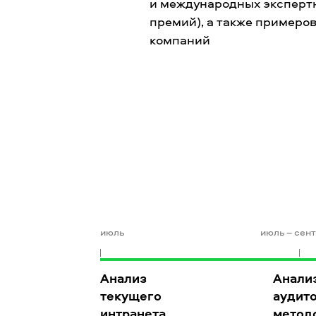
и международных эксперт
премий), а также примеро
компаний
июль
июль – сен
Анализ
Анали
текущего
аудит
интранета,
метод