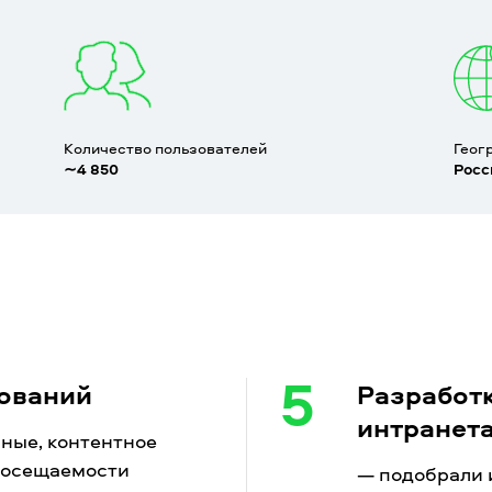
Количество пользователей
Геог
∼4 850
Росс
5
бований
Разработ
интранет
ные, контентное
посещаемости
— подобрали 