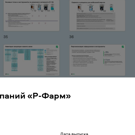
мпаний «Р-Фарм»
Дата выпуска