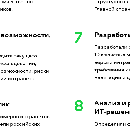
оличественно
структурно с
иков.
Главной стра
7
 возможности,
Разработ
Разработали 
10 ключевых м
удита текущего
версии интра
исследований,
требования к
возможности, риски
навигации и 
ции интранета.
8
Анализ и
тик
ИТ-решен
имеров интранетов
ели российских
Определили ф