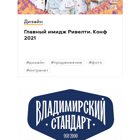
Дизайн
Главный имидж Ривелти. Конф
2021
#дизайн
#продвижение
#фото
#интранет