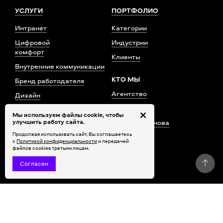
УСЛУГИ
ПОРТФОЛИО
Интранет
Категории
Цифровой
Индустрии
комфорт
Клиенты
Внутренние коммуникации
КТО МЫ
Бренд работодателя
Агентство
Дизайн
Команда
Корп.видео
Мы используем файлы cookie, чтобы
улучшить работу сайта.
Елена Богданова
Корп.ТВ
Продолжая использовать сайт, Вы соглашаетесь
Награды
с
Политикой конфиденциальности
и передачей
файлов cookies третьим лицам.
Контакты
Согласен
ДЕЛИМСЯ ЗНАНИЯМИ
НАШИ МЕРОПРИЯТИЯ
Журнал Ривелти.Абажур
Russian Employee Experience
Awards
Телеграм