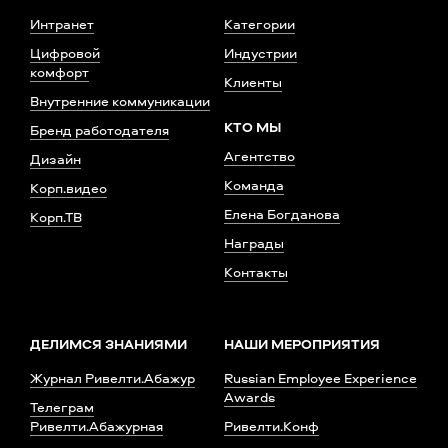
Интранет
Категории
Цифровой
Индустрии
комфорт
Клиенты
Внутренние коммуникации
КТО МЫ
Бренд работодателя
Агентство
Дизайн
Команда
Корп.видео
Елена Богданова
Корп.ТВ
Награды
Контакты
ДЕЛИМСЯ ЗНАНИЯМИ
НАШИ МЕРОПРИЯТИЯ
Журнал Ривелти.Абажур
Russian Employee Experience
Awards
Телеграм
Ривелти.Абажурная
Ривелти.Конф