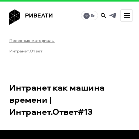
En
Полезные материалы
Интранет.Ответ
Интранет как машина
времени |
Интранет.Ответ#13